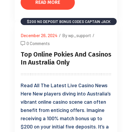
READ MORE
$200 NO DEPOSIT BONUS CODES CAPTAIN JACK
December 26, 2024
/
By wp_support
/
0 Comments
Top Online Pokies And Casinos
In Australia Only
Read All The Latest Live Casino News
Here New players diving into Australia’s
vibrant online casino scene can often
benefit from enticing offers. Imagine
receiving a 100% match bonus up to
$200 on your initial five deposits. It’s a