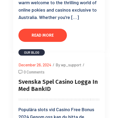
warm welcome to the thrilling world of
online pokies and casinos exclusive to
Australia. Whether you’re […]
READ MORE
OUR BLOG
December 26, 2024
/
By wp_support
/
0 Comments
Svenska Spel Casino Logga In
Med BankID
Populära slots vid Casino Free Bonus
2024 Genom oss kan du hitta de