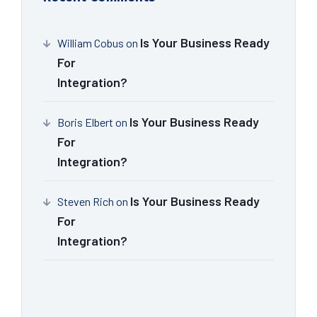
Is Your Business Ready
William Cobus
on
For
Integration?
Is Your Business Ready
Boris Elbert
on
For
Integration?
Is Your Business Ready
Steven Rich
on
For
Integration?