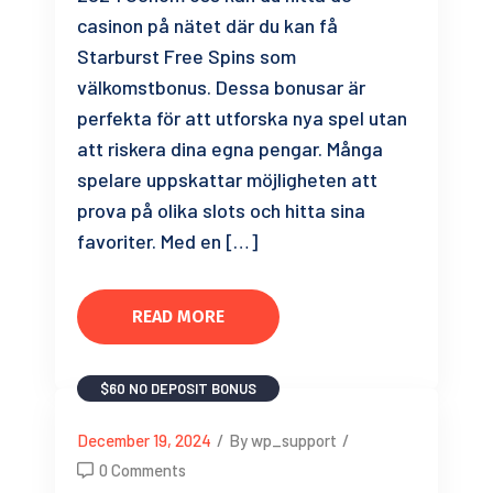
casinon på nätet där du kan få
Starburst Free Spins som
välkomstbonus. Dessa bonusar är
perfekta för att utforska nya spel utan
att riskera dina egna pengar. Många
spelare uppskattar möjligheten att
prova på olika slots och hitta sina
favoriter. Med en […]
READ MORE
$60 NO DEPOSIT BONUS
December 19, 2024
/
By wp_support
/
0 Comments