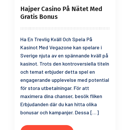
Hajper Casino På Nätet Med
Gratis Bonus
Ha En Trevlig Kväll Och Spela På
Kasinot Med Vegazone kan spelare i
Sverige njuta av en spännande kväll på
kasinot. Trots den kontroversiella titeln
och temat erbjuder detta spel en
engagerande upplevelse med potential
för stora utbetalningar. För att
maximera dina chanser, besök fliken
Erbjudanden där du kan hitta olika
bonusar och kampanjer. Dessa […]