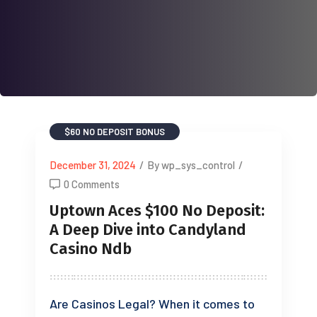
$60 NO DEPOSIT BONUS
December 31, 2024
/
By wp_sys_control
/
0 Comments
Uptown Aces $100 No Deposit:
A Deep Dive into Candyland
Casino Ndb
Are Casinos Legal? When it comes to