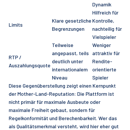
Dynamik
Hilfreich für
Klare gesetzliche
Kontrolle,
Limits
Begrenzungen
nachteilig für
Vielspieler
Teilweise
Weniger
angepasst, teils
attraktiv für
RTP /
deutlich unter
Rendite-
Auszahlungsquote
internationalem
orientierte
Niveau
Spieler
Diese Gegenüberstellung zeigt einen Kernpunkt
der Mother-Land-Reputation: Die Plattform ist
nicht primär für maximale Ausbeute oder
maximale Freiheit gebaut, sondern für
Regelkonformität und Berechenbarkeit. Wer das
als Qualitätsmerkmal versteht, wird hier eher gut