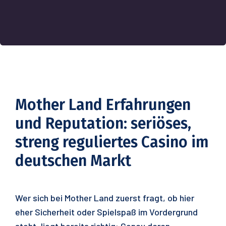
Mother Land Erfahrungen
und Reputation: seriöses,
streng reguliertes Casino im
deutschen Markt
Wer sich bei Mother Land zuerst fragt, ob hier
eher Sicherheit oder Spielspaß im Vordergrund