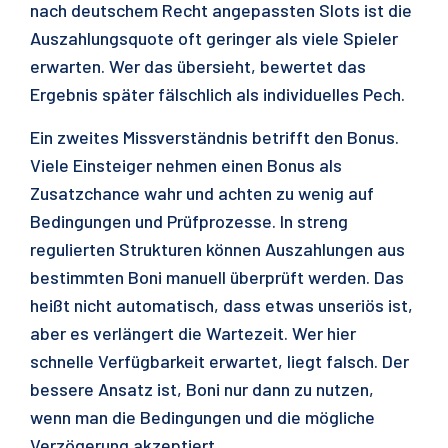
nach deutschem Recht angepassten Slots ist die
Auszahlungsquote oft geringer als viele Spieler
erwarten. Wer das übersieht, bewertet das
Ergebnis später fälschlich als individuelles Pech.
Ein zweites Missverständnis betrifft den Bonus.
Viele Einsteiger nehmen einen Bonus als
Zusatzchance wahr und achten zu wenig auf
Bedingungen und Prüfprozesse. In streng
regulierten Strukturen können Auszahlungen aus
bestimmten Boni manuell überprüft werden. Das
heißt nicht automatisch, dass etwas unseriös ist,
aber es verlängert die Wartezeit. Wer hier
schnelle Verfügbarkeit erwartet, liegt falsch. Der
bessere Ansatz ist, Boni nur dann zu nutzen,
wenn man die Bedingungen und die mögliche
Verzögerung akzeptiert.