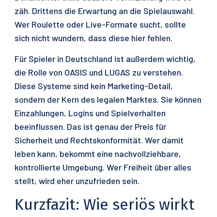
zäh. Drittens die Erwartung an die Spielauswahl.
Wer Roulette oder Live-Formate sucht, sollte
sich nicht wundern, dass diese hier fehlen.
Für Spieler in Deutschland ist außerdem wichtig,
die Rolle von OASIS und LUGAS zu verstehen.
Diese Systeme sind kein Marketing-Detail,
sondern der Kern des legalen Marktes. Sie können
Einzahlungen, Logins und Spielverhalten
beeinflussen. Das ist genau der Preis für
Sicherheit und Rechtskonformität. Wer damit
leben kann, bekommt eine nachvollziehbare,
kontrollierte Umgebung. Wer Freiheit über alles
stellt, wird eher unzufrieden sein.
Kurzfazit: Wie seriös wirkt