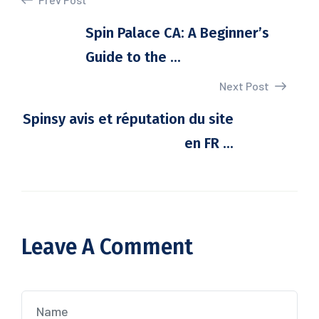
Spin Palace CA: A Beginner’s
Guide to the ...
Next Post
Spinsy avis et réputation du site
en FR ...
Leave A Comment