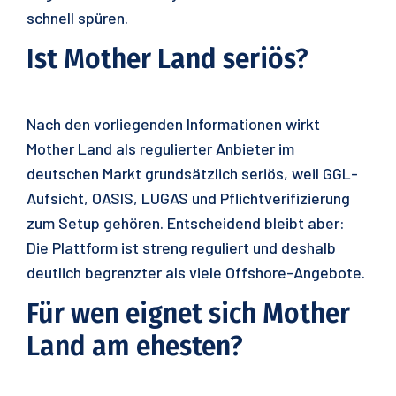
schnell spüren.
Ist Mother Land seriös?
Nach den vorliegenden Informationen wirkt
Mother Land als regulierter Anbieter im
deutschen Markt grundsätzlich seriös, weil GGL-
Aufsicht, OASIS, LUGAS und Pflichtverifizierung
zum Setup gehören. Entscheidend bleibt aber:
Die Plattform ist streng reguliert und deshalb
deutlich begrenzter als viele Offshore-Angebote.
Für wen eignet sich Mother
Land am ehesten?