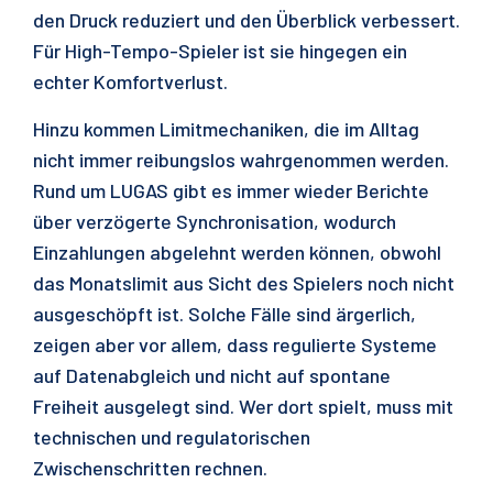
den Druck reduziert und den Überblick verbessert.
Für High-Tempo-Spieler ist sie hingegen ein
echter Komfortverlust.
Hinzu kommen Limitmechaniken, die im Alltag
nicht immer reibungslos wahrgenommen werden.
Rund um LUGAS gibt es immer wieder Berichte
über verzögerte Synchronisation, wodurch
Einzahlungen abgelehnt werden können, obwohl
das Monatslimit aus Sicht des Spielers noch nicht
ausgeschöpft ist. Solche Fälle sind ärgerlich,
zeigen aber vor allem, dass regulierte Systeme
auf Datenabgleich und nicht auf spontane
Freiheit ausgelegt sind. Wer dort spielt, muss mit
technischen und regulatorischen
Zwischenschritten rechnen.