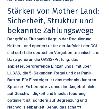
Stärken von Mother Land:
Sicherheit, Struktur und
bekannte Zahlungswege
Der größte Pluspunkt liegt in der Regulierung.
Mother Land operiert unter der Aufsicht der GGL
und setzt die deutschen Vorgaben technisch um.
Dazu gehören die OASIS-Prüfung, das
anbieterübergreifende Einzahlungslimit über
LUGAS, die 5-Sekunden-Regel und der Panik-
Button. Für Einsteiger ist das mehr als Juristen-
Sprache: Es bedeutet, dass das Angebot nicht
auf Geschwindigkeit und Impulssteuerung
optimiert ist, sondern auf Begrenzung und
Nachvollziehbarkeit. Genau das schafft