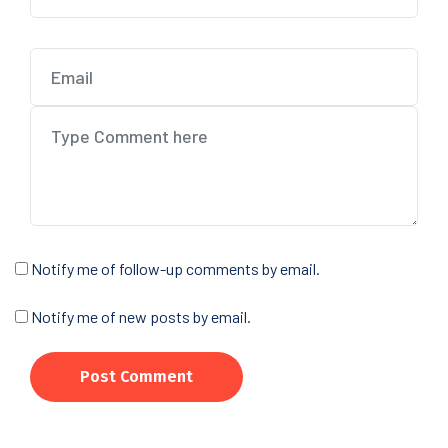
Notify me of follow-up comments by email.
Notify me of new posts by email.
Post Comment