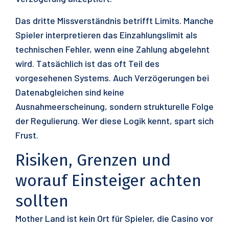
Das dritte Missverständnis betrifft Limits. Manche
Spieler interpretieren das Einzahlungslimit als
technischen Fehler, wenn eine Zahlung abgelehnt
wird. Tatsächlich ist das oft Teil des
vorgesehenen Systems. Auch Verzögerungen bei
Datenabgleichen sind keine
Ausnahmeerscheinung, sondern strukturelle Folge
der Regulierung. Wer diese Logik kennt, spart sich
Frust.
Risiken, Grenzen und
worauf Einsteiger achten
sollten
Mother Land ist kein Ort für Spieler, die Casino vor