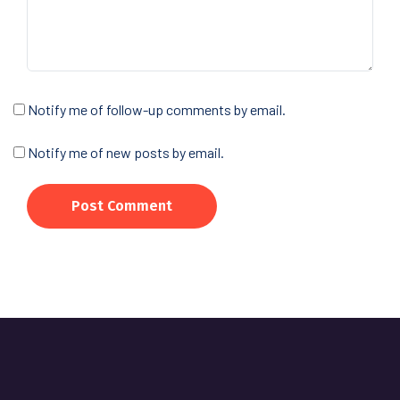
Notify me of follow-up comments by email.
Notify me of new posts by email.
Post Comment