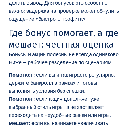
делать вывод. Для бонусов это особенно
важно: задержка на проверке может обнулить
ощущение «быстрого профита».
Где бонус помогает, а где
мешает: честная оценка
Бонусы и акции полезны не всегда одинаково.
Ниже — рабочее разделение по сценариям.
Помогает:
если вы и так играете регулярно,
держите банкролл в рамках и готовы
выполнять условия без спешки.
Помогает:
если акция дополняет уже
выбранный стиль игры, а не заставляет
переходить на неудобные рынки или игры.
Мешает:
если вы начинаете увеличивать