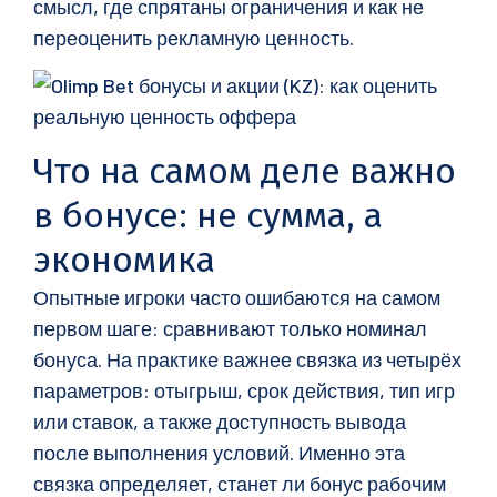
смысл, где спрятаны ограничения и как не
переоценить рекламную ценность.
Что на самом деле важно
в бонусе: не сумма, а
экономика
Опытные игроки часто ошибаются на самом
первом шаге: сравнивают только номинал
бонуса. На практике важнее связка из четырёх
параметров: отыгрыш, срок действия, тип игр
или ставок, а также доступность вывода
после выполнения условий. Именно эта
связка определяет, станет ли бонус рабочим