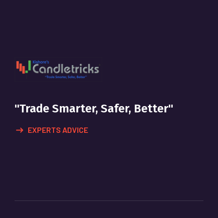
"Trade Smarter, Safer, Better"
EXPERTS ADVICE