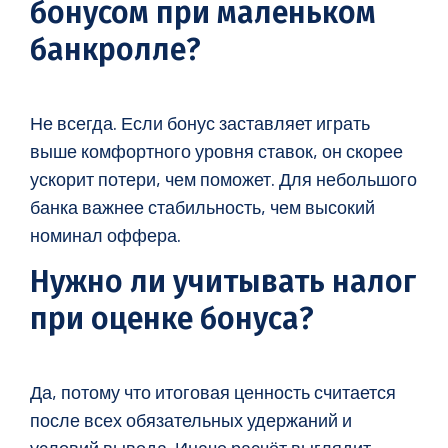
бонусом при маленьком
банкролле?
Не всегда. Если бонус заставляет играть
выше комфортного уровня ставок, он скорее
ускорит потери, чем поможет. Для небольшого
банка важнее стабильность, чем высокий
номинал оффера.
Нужно ли учитывать налог
при оценке бонуса?
Да, потому что итоговая ценность считается
после всех обязательных удержаний и