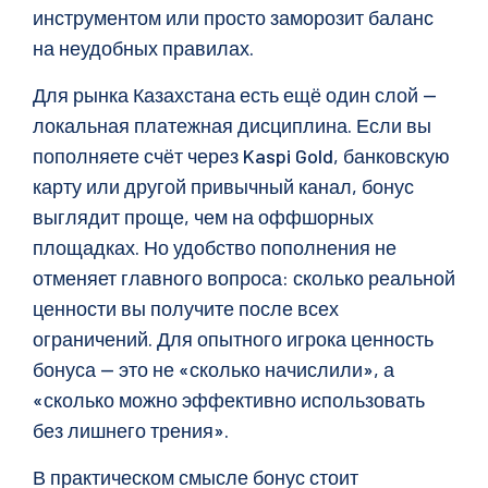
инструментом или просто заморозит баланс
на неудобных правилах.
Для рынка Казахстана есть ещё один слой —
локальная платежная дисциплина. Если вы
пополняете счёт через Kaspi Gold, банковскую
карту или другой привычный канал, бонус
выглядит проще, чем на оффшорных
площадках. Но удобство пополнения не
отменяет главного вопроса: сколько реальной
ценности вы получите после всех
ограничений. Для опытного игрока ценность
бонуса — это не «сколько начислили», а
«сколько можно эффективно использовать
без лишнего трения».
В практическом смысле бонус стоит