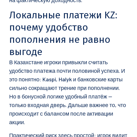
на фактическую доходность.
Локальные платежи KZ:
почему удобство
пополнения не равно
выгоде
В Казахстане игроки привыкли считать
удобство платежа почти половиной успеха. И
это понятно: Kaspi, Halyk и банковские карты
сильно сокращают трение при пополнении.
Но в бонусной логике удобный платёж —
только входная дверь. Дальше важнее то, что
происходит с балансом после активации
акции.
Практический риск здесь простой: игрок видит