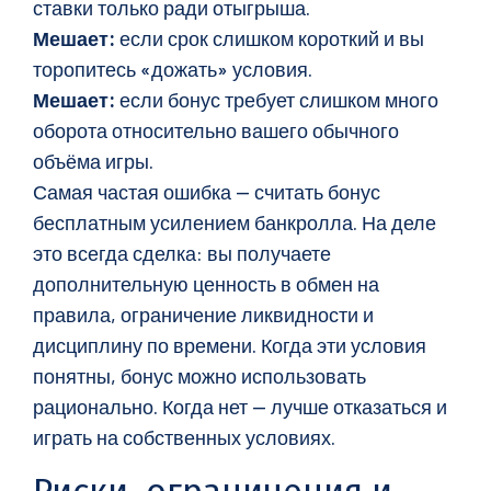
ставки только ради отыгрыша.
Мешает:
если срок слишком короткий и вы
торопитесь «дожать» условия.
Мешает:
если бонус требует слишком много
оборота относительно вашего обычного
объёма игры.
Самая частая ошибка — считать бонус
бесплатным усилением банкролла. На деле
это всегда сделка: вы получаете
дополнительную ценность в обмен на
правила, ограничение ликвидности и
дисциплину по времени. Когда эти условия
понятны, бонус можно использовать
рационально. Когда нет — лучше отказаться и
играть на собственных условиях.