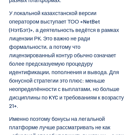
разных платформах.
У локальной казахстанской версии
оператором выступает ТОО «NetBet
(НэтБэт)», а деятельность ведётся в рамках
лицензии РК. Это важно не ради
формальности, а потому что
лицензированный контур обычно означает
более предсказуемую процедуру
идентификации, пополнения и вывода. Для
бонусной стратегии это плюс: меньше
неопределённости с выплатами, но больше
дисциплины по KYC и требованиям к возрасту
21+.
Именно поэтому бонусы на легальной
платформе лучше рассматривать не как