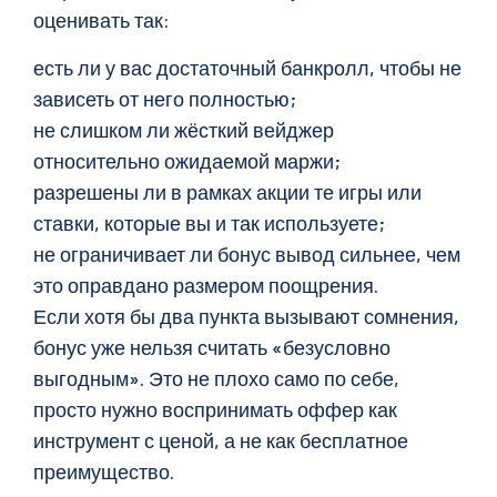
оценивать так:
есть ли у вас достаточный банкролл, чтобы не
зависеть от него полностью;
не слишком ли жёсткий вейджер
относительно ожидаемой маржи;
разрешены ли в рамках акции те игры или
ставки, которые вы и так используете;
не ограничивает ли бонус вывод сильнее, чем
это оправдано размером поощрения.
Если хотя бы два пункта вызывают сомнения,
бонус уже нельзя считать «безусловно
выгодным». Это не плохо само по себе,
просто нужно воспринимать оффер как
инструмент с ценой, а не как бесплатное
преимущество.