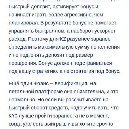
быстрый депозит, активирует бонус и
начинает играть более агрессивно, чем
планировал. В результате бонус не помогает
управлять банкроллом, а наоборот ускоряет
расход. Поэтому для KZ разумнее заранее
определить максимальную сумму пополнения
и не подгонять депозит под размер
поощрения. Бонус должен подстраиваться
под вашу стратегию, а не стратегия под бонус.
Ещё один нюанс — верификация. На
легальной платформе она обязательна, и это
нормально. Но если вы рассчитываете на
быстрый оборот средств, надо учитывать, что
KYC лучше пройти заранее, а не в момент,
когда уже есть выигрыш и вы хотите срочно