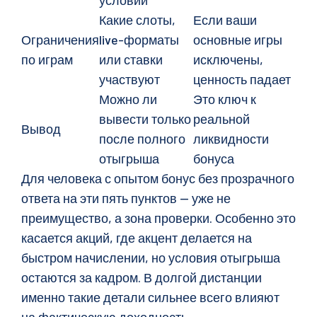
условий
Какие слоты,
Если ваши
Ограничения
live-форматы
основные игры
по играм
или ставки
исключены,
участвуют
ценность падает
Можно ли
Это ключ к
вывести только
реальной
Вывод
после полного
ликвидности
отыгрыша
бонуса
Для человека с опытом бонус без прозрачного
ответа на эти пять пунктов — уже не
преимущество, а зона проверки. Особенно это
касается акций, где акцент делается на
быстром начислении, но условия отыгрыша
остаются за кадром. В долгой дистанции
именно такие детали сильнее всего влияют