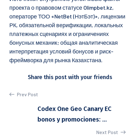
проекта о правовом статусе Olimpbet.kz,
операторе ТОО «NetBet (НэтБэт)», лицензии
РК, обязательной верификации, локальных
платежных сценариях и ограничениях
бонусных механик; общая аналитическая
интерпретация условий бонусов и риск-
фреймворка для рынка Казахстана.
Share this post with your friends
Prev Post
Codex One Geo Canary EC
bonos y promociones: ...
Next Post