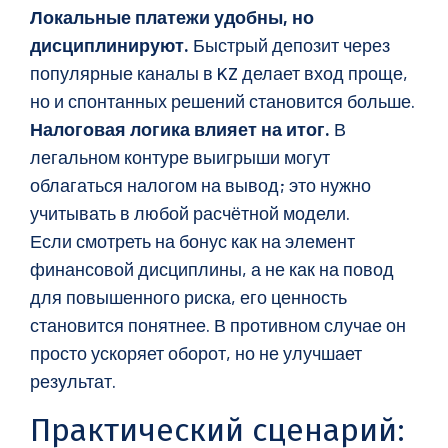
Локальные платежи удобны, но
дисциплинируют.
Быстрый депозит через
популярные каналы в KZ делает вход проще,
но и спонтанных решений становится больше.
Налоговая логика влияет на итог.
В
легальном контуре выигрыши могут
облагаться налогом на вывод; это нужно
учитывать в любой расчётной модели.
Если смотреть на бонус как на элемент
финансовой дисциплины, а не как на повод
для повышенного риска, его ценность
становится понятнее. В противном случае он
просто ускоряет оборот, но не улучшает
результат.
Практический сценарий: