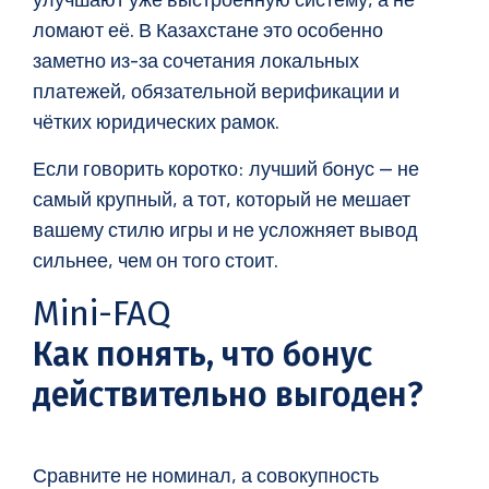
ломают её. В Казахстане это особенно
заметно из-за сочетания локальных
платежей, обязательной верификации и
чётких юридических рамок.
Если говорить коротко: лучший бонус — не
самый крупный, а тот, который не мешает
вашему стилю игры и не усложняет вывод
сильнее, чем он того стоит.
Mini-FAQ
Как понять, что бонус
действительно выгоден?
Сравните не номинал, а совокупность