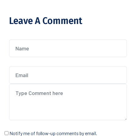
Leave A Comment
Notify me of follow-up comments by email.