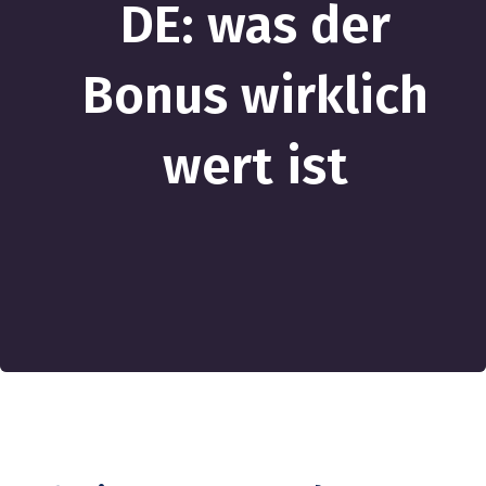
DE: was der
Bonus wirklich
wert ist