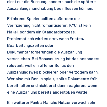
nicht nur die Buchung, sondern auch die spätere
Auszahlungshandhabung beeinflussen können.
Erfahrene Spieler sollten außerdem die
Verifizierung nicht romantisieren. KYC ist kein
Makel, sondern ein Standardprozess.
Problematisch wird es erst, wenn Fristen,
Bearbeitungszeiten oder
Dokumentanforderungen die Auszahlung
verschieben. Bei Bonusnutzung ist das besonders
relevant, weil ein offener Bonus den
Auszahlungsweg blockieren oder verzögern kann.
Wer also mit Bonus spielt, sollte Dokumente früh
bereithalten und nicht erst dann reagieren, wenn
eine Auszahlung bereits angestoßen wurde.
Ein weiterer Punkt: Manche Nutzer verwechseln