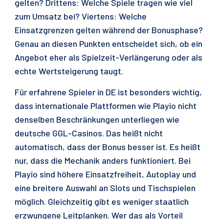
gelten? Drittens: Welche Spiele tragen wie viel
zum Umsatz bei? Viertens: Welche
Einsatzgrenzen gelten während der Bonusphase?
Genau an diesen Punkten entscheidet sich, ob ein
Angebot eher als Spielzeit-Verlängerung oder als
echte Wertsteigerung taugt.
Für erfahrene Spieler in DE ist besonders wichtig,
dass internationale Plattformen wie Playio nicht
denselben Beschränkungen unterliegen wie
deutsche GGL-Casinos. Das heißt nicht
automatisch, dass der Bonus besser ist. Es heißt
nur, dass die Mechanik anders funktioniert. Bei
Playio sind höhere Einsatzfreiheit, Autoplay und
eine breitere Auswahl an Slots und Tischspielen
möglich. Gleichzeitig gibt es weniger staatlich
erzwungene Leitplanken. Wer das als Vorteil