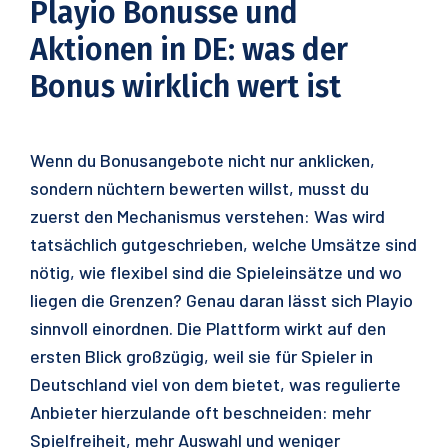
Playio Bonusse und
Aktionen in DE: was der
Bonus wirklich wert ist
Wenn du Bonusangebote nicht nur anklicken,
sondern nüchtern bewerten willst, musst du
zuerst den Mechanismus verstehen: Was wird
tatsächlich gutgeschrieben, welche Umsätze sind
nötig, wie flexibel sind die Spieleinsätze und wo
liegen die Grenzen? Genau daran lässt sich Playio
sinnvoll einordnen. Die Plattform wirkt auf den
ersten Blick großzügig, weil sie für Spieler in
Deutschland viel von dem bietet, was regulierte
Anbieter hierzulande oft beschneiden: mehr
Spielfreiheit, mehr Auswahl und weniger