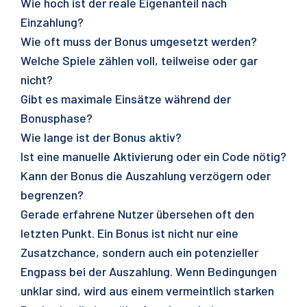
Wie hoch ist der reale Eigenanteil nach
Einzahlung?
Wie oft muss der Bonus umgesetzt werden?
Welche Spiele zählen voll, teilweise oder gar
nicht?
Gibt es maximale Einsätze während der
Bonusphase?
Wie lange ist der Bonus aktiv?
Ist eine manuelle Aktivierung oder ein Code nötig?
Kann der Bonus die Auszahlung verzögern oder
begrenzen?
Gerade erfahrene Nutzer übersehen oft den
letzten Punkt. Ein Bonus ist nicht nur eine
Zusatzchance, sondern auch ein potenzieller
Engpass bei der Auszahlung. Wenn Bedingungen
unklar sind, wird aus einem vermeintlich starken