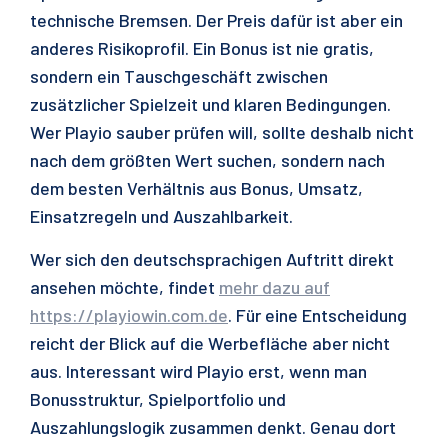
technische Bremsen. Der Preis dafür ist aber ein
anderes Risikoprofil. Ein Bonus ist nie gratis,
sondern ein Tauschgeschäft zwischen
zusätzlicher Spielzeit und klaren Bedingungen.
Wer Playio sauber prüfen will, sollte deshalb nicht
nach dem größten Wert suchen, sondern nach
dem besten Verhältnis aus Bonus, Umsatz,
Einsatzregeln und Auszahlbarkeit.
Wer sich den deutschsprachigen Auftritt direkt
ansehen möchte, findet
mehr dazu auf
https://playiowin.com.de
. Für eine Entscheidung
reicht der Blick auf die Werbefläche aber nicht
aus. Interessant wird Playio erst, wenn man
Bonusstruktur, Spielportfolio und
Auszahlungslogik zusammen denkt. Genau dort