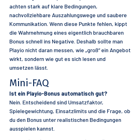
achten stark auf klare Bedingungen,
nachvollziehbare Auszahlungswege und saubere
Kommunikation. Wenn diese Punkte fehlen, kippt
die Wahrnehmung eines eigentlich brauchbaren
Bonus schnell ins Negative. Deshalb sollte man
Playio nicht daran messen, wie „groß“ ein Angebot
wirkt, sondern wie gut es sich lesen und
umsetzen lässt.
Mini-FAQ
Ist ein Playio-Bonus automatisch gut?
Nein. Entscheidend sind Umsatzfaktor,
Spielegewichtung, Einsatzlimits und die Frage, ob
du den Bonus unter realistischen Bedingungen
ausspielen kannst.