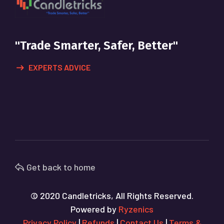
"Trade Smarter, Safer, Better"
EXPERTS ADVICE
Get back to home
© 2020 Candletricks, All Rights Reserved.
Powered by
Ryzenics
Privacy Policy
|
Refunds
|
Contact Us
|
Terms &