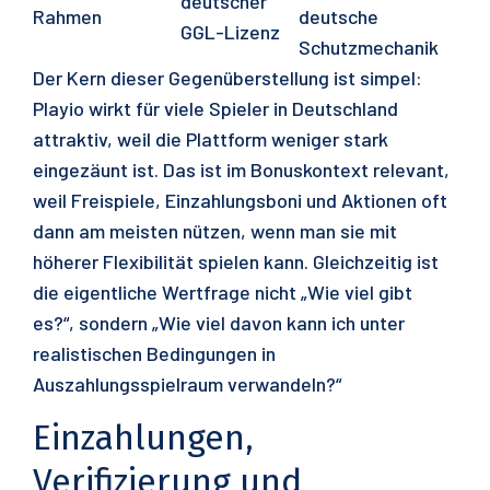
deutscher
Rahmen
deutsche
GGL-Lizenz
Schutzmechanik
Der Kern dieser Gegenüberstellung ist simpel:
Playio wirkt für viele Spieler in Deutschland
attraktiv, weil die Plattform weniger stark
eingezäunt ist. Das ist im Bonuskontext relevant,
weil Freispiele, Einzahlungsboni und Aktionen oft
dann am meisten nützen, wenn man sie mit
höherer Flexibilität spielen kann. Gleichzeitig ist
die eigentliche Wertfrage nicht „Wie viel gibt
es?“, sondern „Wie viel davon kann ich unter
realistischen Bedingungen in
Auszahlungsspielraum verwandeln?“
Einzahlungen,
Verifizierung und