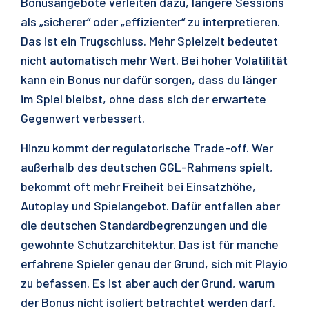
Bonusangebote verleiten dazu, längere Sessions
als „sicherer“ oder „effizienter“ zu interpretieren.
Das ist ein Trugschluss. Mehr Spielzeit bedeutet
nicht automatisch mehr Wert. Bei hoher Volatilität
kann ein Bonus nur dafür sorgen, dass du länger
im Spiel bleibst, ohne dass sich der erwartete
Gegenwert verbessert.
Hinzu kommt der regulatorische Trade-off. Wer
außerhalb des deutschen GGL-Rahmens spielt,
bekommt oft mehr Freiheit bei Einsatzhöhe,
Autoplay und Spielangebot. Dafür entfallen aber
die deutschen Standardbegrenzungen und die
gewohnte Schutzarchitektur. Das ist für manche
erfahrene Spieler genau der Grund, sich mit Playio
zu befassen. Es ist aber auch der Grund, warum
der Bonus nicht isoliert betrachtet werden darf.