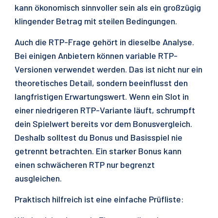
kann ökonomisch sinnvoller sein als ein großzügig
klingender Betrag mit steilen Bedingungen.
Auch die RTP-Frage gehört in dieselbe Analyse.
Bei einigen Anbietern können variable RTP-
Versionen verwendet werden. Das ist nicht nur ein
theoretisches Detail, sondern beeinflusst den
langfristigen Erwartungswert. Wenn ein Slot in
einer niedrigeren RTP-Variante läuft, schrumpft
dein Spielwert bereits vor dem Bonusvergleich.
Deshalb solltest du Bonus und Basisspiel nie
getrennt betrachten. Ein starker Bonus kann
einen schwächeren RTP nur begrenzt
ausgleichen.
Praktisch hilfreich ist eine einfache Prüfliste: